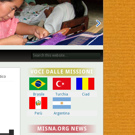
VOCI DALLE MISSIONI
tico
Brasile
Turchia
Ciad
Perù
Argentina
MISNA.ORG NEWS