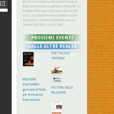
RSS Error: A feed could not be found at
http://www.misna.org/feed. A feed with an
invalid mime type may fall victim to this
error, or SimplePie was unable to auto-
discover it.. Use force_feed() if you are
certain this URL is a real feed.
PROSSIMI EVENTI
DALLE ALTRE REALTÀ
SPETTACOLO
TEATRALE
MISSIONI
D’AUTUNNO
FESTIVAL DELLE
giornata di festa
RELIGIONI
per le missioni
francescane