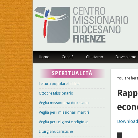
Centro Missionario Dioce
Home
Cosa è
Chi siamo
Dove siamo
SPIRITUALITÀ
You are here
Lettura popolare biblica
Rapp
Ottobre Missionario
Veglia missionaria diocesana
econ
Veglia per i missionari martiri
Download 
Veglia per religiosi e religiose
Liturgie Eucaristiche