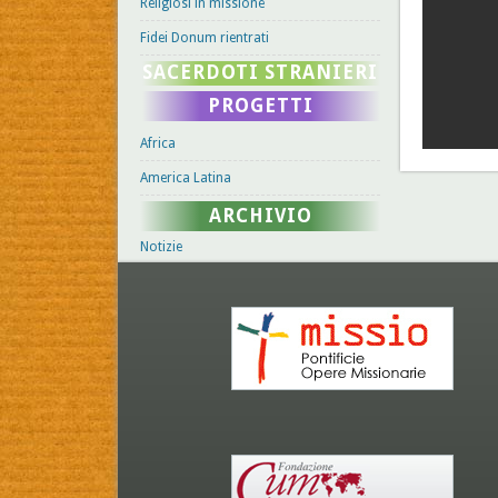
Religiosi in missione
Fidei Donum rientrati
SACERDOTI STRANIERI
PROGETTI
Africa
America Latina
ARCHIVIO
Notizie