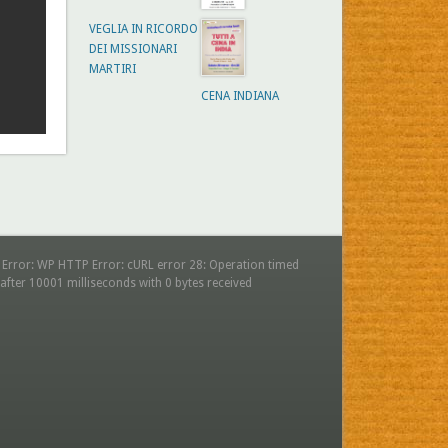
VEGLIA IN RICORDO
DEI MISSIONARI
MARTIRI
CENA INDIANA
 Error: WP HTTP Error: cURL error 28: Operation timed
after 10001 milliseconds with 0 bytes received