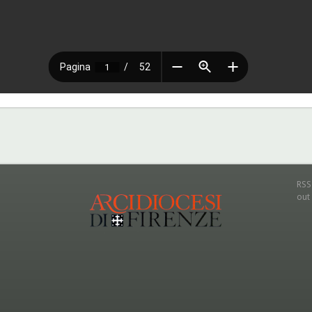
RSS
out 