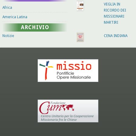
VEGLIA IN
Africa
RICORDO DEI
MISSIONARI
America Latina
MARTIRI
ARCHIVIO
Notizie
CENA INDIANA