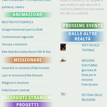
I laici missionari – Formazione, invio,
victim to this error, or SimplePie
was unable to auto-discover it..
partenza, rientro
Use force_feed() if you are certain
this URL is a real feed.
ANIMAZIONE
MOSTRA FOTOGRAFICA
PROSSIMI EVENTI
Gruppi missionari parrocchiali
DALLE ALTRE
Commissione regionale
REALTÀ
Giovani e missione
SPETTACOLO
TEATRALE
Rete Interdiocesana Nuovi Stili di Vita
MISSIONARI
MISSIONI
D’AUTUNNO
Sacerdoti in missione (Fidei Donum)
giornata di
festa per le
Laici in missione (Fidei Donum)
missioni
Religiosi in missione
francescane
Fidei Donum rientrati
FESTIVAL DELLE
SACERDOTI STRANIERI
RELIGIONI
PROGETTI