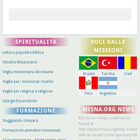
SPIRITUALITÀ
VOCI DALLE
MISSIONI
Lettura popolare biblica
Ottobre Missionario
Veglia missionaria diocesana
Brasile
Turchia
Ciad
Veglia per i missionari martiri
Veglia per religiosi e religiose
Perù
Argentina
Liturgie Eucaristiche
MISNA.ORG NEWS
FORMAZIONE
RSS Error: A feed could not be
Viaggiando s’impara
found at
http://www.misna.org/feed. A feed
Formazione animatori missionari
with an invalid mime type may fall