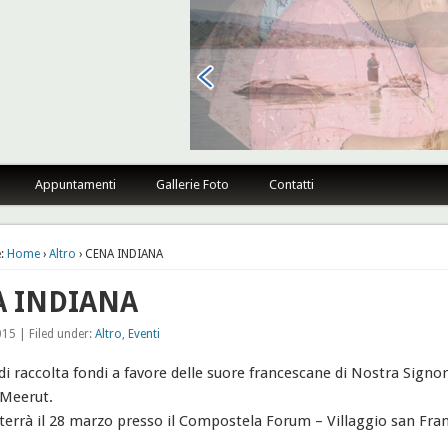
sano Firenze
Appuntamenti
Gallerie Foto
Contatti
:
Home
›
Altro
› CENA INDIANA
A INDIANA
15 | Filed under:
Altro
,
Eventi
 di raccolta fondi a favore delle suore francescane di Nostra Signor
 Meerut.
i terrà il 28 marzo presso il Compostela Forum – Villaggio san Fra