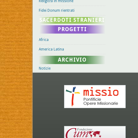
Religiosi in missione
Fidei Donum rientrati
SACERDOTI STRANIERI
PROGETTI
Africa
America Latina
ARCHIVIO
Notizie