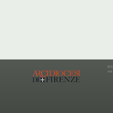
RSS
out 