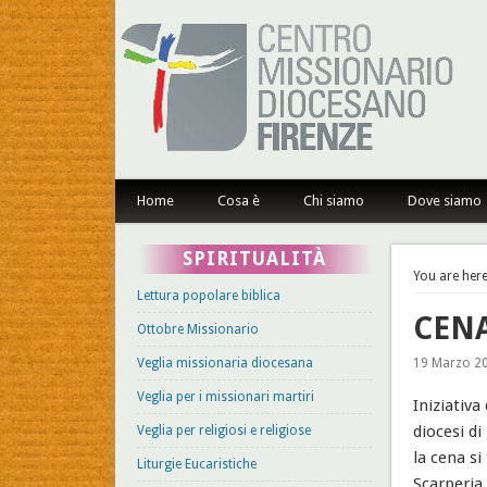
Centro Missionario Dioce
Home
Cosa è
Chi siamo
Dove siamo
SPIRITUALITÀ
You are here
Lettura popolare biblica
CEN
Ottobre Missionario
Veglia missionaria diocesana
19 Marzo 20
Veglia per i missionari martiri
Iniziativa
diocesi di
Veglia per religiosi e religiose
la cena s
Liturgie Eucaristiche
Scarperia.