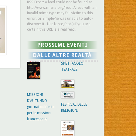
RSS Error: A feed could not be found at
http://www.misna.org/feed. A feed with an
invalid mime type may fall victim to this
error, or SimplePie was unable to auto-
discover it.. Use force_feed() if you are
certain this URL is a real feed.
PROSSIMI EVENTI
DALLE ALTRE REALTÀ
SPETTACOLO
TEATRALE
MISSIONI
D’AUTUNNO
FESTIVAL DELLE
giornata di festa
RELIGIONI
per le missioni
francescane