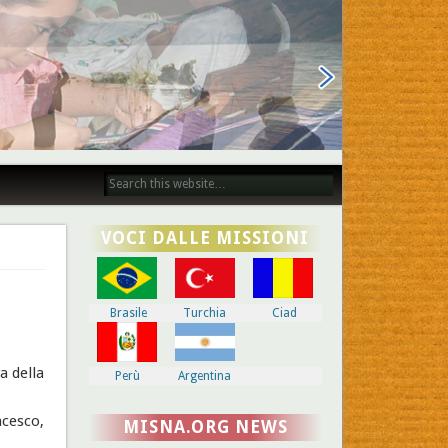
VOCI DALLE MISSIONI
Brasile
Turchia
Ciad
a della
Perù
Argentina
ncesco,
MISNA.ORG NEWS