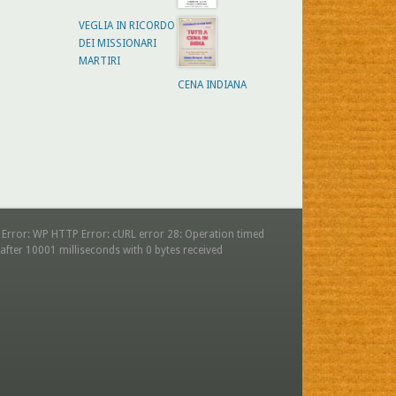
VEGLIA IN RICORDO
DEI MISSIONARI
MARTIRI
CENA INDIANA
 Error: WP HTTP Error: cURL error 28: Operation timed
after 10001 milliseconds with 0 bytes received