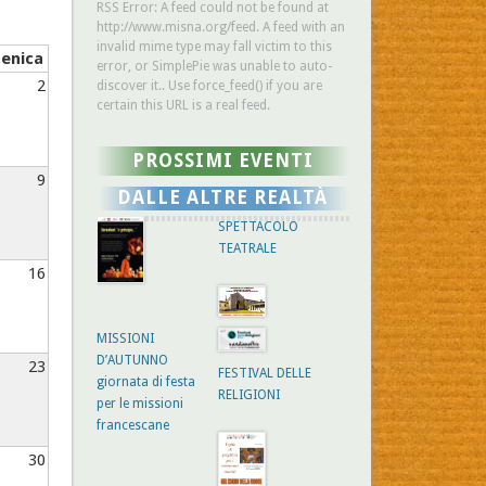
RSS Error: A feed could not be found at
http://www.misna.org/feed. A feed with an
invalid mime type may fall victim to this
enica
error, or SimplePie was unable to auto-
2
discover it.. Use force_feed() if you are
certain this URL is a real feed.
PROSSIMI EVENTI
9
DALLE ALTRE REALTÀ
SPETTACOLO
TEATRALE
16
MISSIONI
D’AUTUNNO
23
FESTIVAL DELLE
giornata di festa
RELIGIONI
per le missioni
francescane
30