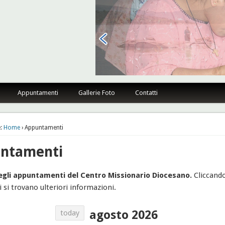
sano Firenze
Appuntamenti
Gallerie Foto
Contatti
:
Home
› Appuntamenti
ntamenti
egli appuntamenti del Centro Missionario Diocesano.
Cliccando
i si trovano ulteriori informazioni.
agosto 2026
today