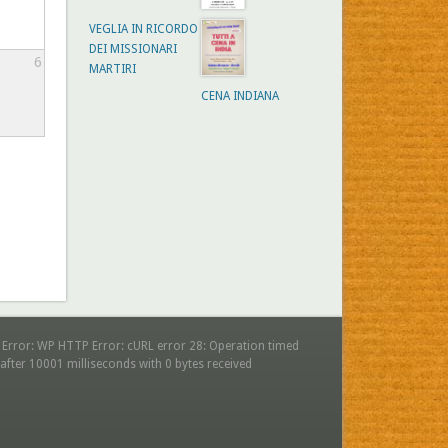
VEGLIA IN RICORDO
DEI MISSIONARI
6
MARTIRI
CENA INDIANA
 Error: WP HTTP Error: cURL error 28: Operation timed
after 10001 milliseconds with 0 bytes received