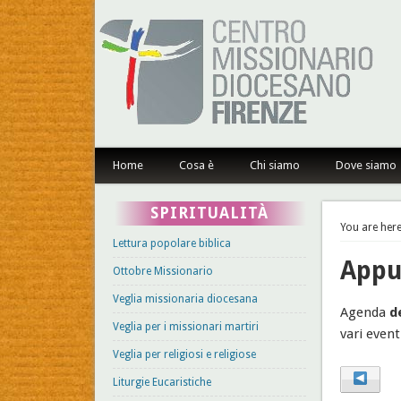
Centro Missionario Dioce
Home
Cosa è
Chi siamo
Dove siamo
SPIRITUALITÀ
You are here
Lettura popolare biblica
Appu
Ottobre Missionario
Veglia missionaria diocesana
Agenda
d
Veglia per i missionari martiri
vari event
Veglia per religiosi e religiose
Liturgie Eucaristiche