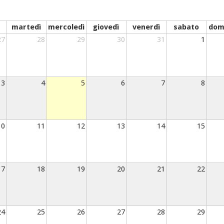
martedì
mercoledì
giovedì
venerdì
sabato
dom
27
28
29
30
31
1
3
4
5
6
7
8
10
11
12
13
14
15
17
18
19
20
21
22
24
25
26
27
28
29