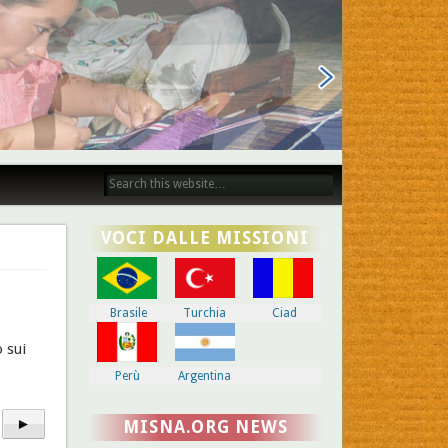
VOCI DALLE MISSIONI
Brasile
Turchia
Ciad
 sui
Perù
Argentina
►
MISNA.ORG NEWS