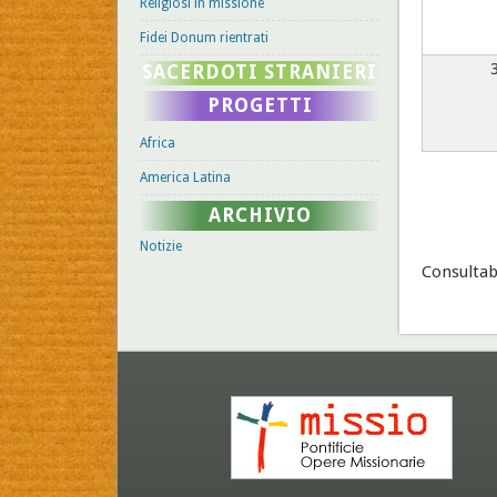
Religiosi in missione
Fidei Donum rientrati
SACERDOTI STRANIERI
PROGETTI
Africa
America Latina
ARCHIVIO
Notizie
Consultab