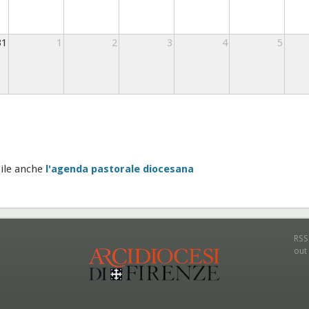
31
1
2
3
4
5
ile anche
l'agenda pastorale diocesana
RSS
out 