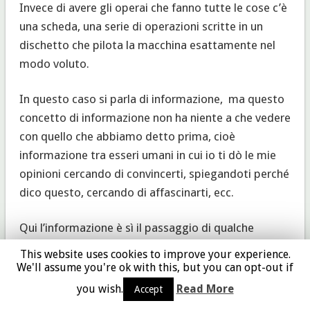
Invece di avere gli operai che fanno tutte le cose c’è
una scheda, una serie di operazioni scritte in un
dischetto che pilota la macchina esattamente nel
modo voluto.
In questo caso si parla di informazione, ma questo
concetto di informazione non ha niente a che vedere
con quello che abbiamo detto prima, cioè
informazione tra esseri umani in cui io ti dò le mie
opinioni cercando di convincerti, spiegandoti perché
dico questo, cercando di affascinarti, ecc.
Qui l’informazione è sì il passaggio di qualche
elemento che passa da chi trasmette a chi riceve,
This website uses cookies to improve your experience.
ma non con lo scopo di informare di qualcosa chi
We'll assume you're ok with this, but you can opt-out if
riceve, ma semplicemente per far cambiare lo stato
you wish.
Read More
Accept
al ricevente. L’informazione, nell’industria, è