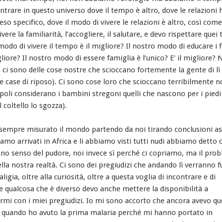
entrare in questo universo dove il tempo è altro, dove le relazioni
eso specifico, dove il modo di vivere le relazioni è altro, così come 
vere la familiarità, l’accogliere, il salutare, e devo rispettare quei
modo di vivere il tempo è il migliore? Il nostro modo di educare i fig
ore? Il nostro modo di essere famiglia è l’unico? E’ il migliore? 
 ci sono delle cose nostre che scioccano fortemente la gente di lì
e case di riposo). Ci sono cose loro che scioccano terribilmente n
poli considerano i bambini stregoni quelli che nascono per i piedi
 coltello lo sgozza).
empre misurato il mondo partendo da noi tirando conclusioni as
mo arrivati in Africa e li abbiamo visti tutti nudi abbiamo detto 
no senso del pudore, noi invece sì perché ci copriamo, ma il pro
lla nostra realtà. Ci sono dei pregiudizi che andando lì verranno f
valigia, oltre alla curiosità, oltre a questa voglia di incontrare e di
e qualcosa che è diverso devo anche mettere la disponibilità a
rmi con i miei pregiudizi. Io mi sono accorto che ancora avevo qu
i quando ho avuto la prima malaria perché mi hanno portato in