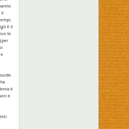
 hanno
il
 tempi.
li è il
Non lo
 (per
oi
 e
surde.
che
blema è
uori e
esti