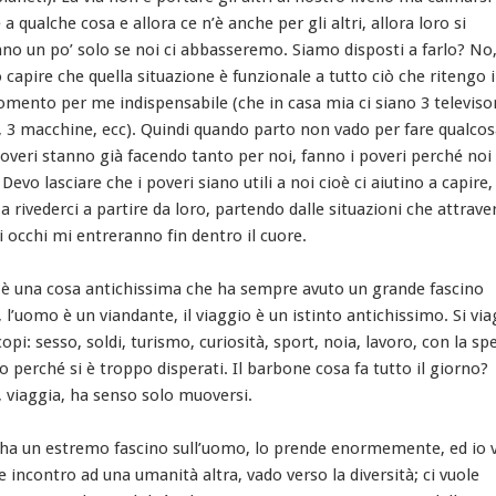
 a qualche cosa e allora ce n’è anche per gli altri, allora loro si
nno un po’ solo se noi ci abbasseremo. Siamo disposti a farlo? No,
apire che quella situazione è funzionale a tutto ciò che ritengo 
mento per me indispensabile (che in casa mia ci siano 3 televisor
i, 3 macchine, ecc). Quindi quando parto non vado per fare qualcos
poveri stanno già facendo tanto per noi, fanno i poveri perché noi
Devo lasciare che i poveri siano utili a noi cioè ci aiutino a capire,
, a rivederci a partire da loro, partendo dalle situazioni che attraver
li occhi mi entreranno fin dentro il cuore.
 è una cosa antichissima che ha sempre avuto un grande fascino
 l’uomo è un viandante, il viaggio è un istinto antichissimo. Si via
copi: sesso, soldi, turismo, curiosità, sport, noia, lavoro, con la s
o perché si è troppo disperati. Il barbone cosa fa tutto il giorno?
viaggia, ha senso solo muoversi.
o ha un estremo fascino sull’uomo, lo prende enormemente, ed io 
 incontro ad una umanità altra, vado verso la diversità; ci vuole