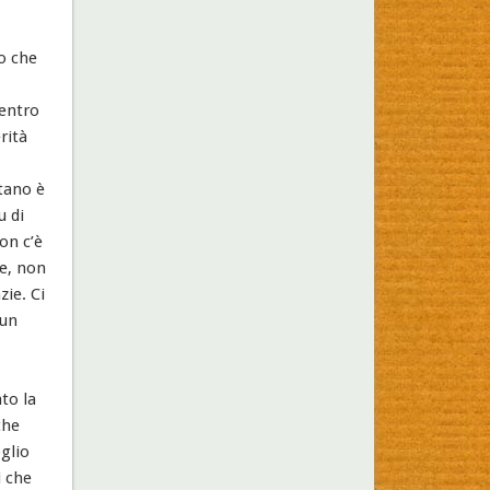
no che
dentro
rità
ntano è
u di
on c’è
ne, non
zie. Ci
 un
to la
che
glio
i che