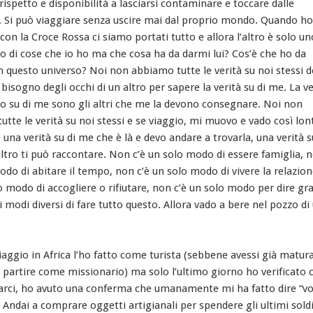
 rispetto e disponibilità a lasciarsi contaminare e toccare dalle
i. Si può viaggiare senza uscire mai dal proprio mondo. Quando ho
con la Croce Rossa ci siamo portati tutto e allora l’altro è solo u
o di cose che io ho ma che cosa ha da darmi lui? Cos’è che ho da
in questo universo? Noi non abbiamo tutte le verità su noi stessi 
 bisogno degli occhi di un altro per sapere la verità su di me. La ve
o su di me sono gli altri che me la devono consegnare. Noi non
tte le verità su noi stessi e se viaggio, mi muovo e vado così lo
 una verità su di me che è là e devo andare a trovarla, una verità s
ltro ti può raccontare. Non c’è un solo modo di essere famiglia, n
do di abitare il tempo, non c’è un solo modo di vivere la relazio
o modo di accogliere o rifiutare, non c’è un solo modo per dire gra
 modi diversi di fare tutto questo. Allora vado a bere nel pozzo di
iaggio in Africa l’ho fatto come turista (sebbene avessi già matura
i partire come missionario) ma solo l’ultimo giorno ho verificato 
arci, ho avuto una conferma che umanamente mi ha fatto dire “vo
. Andai a comprare oggetti artigianali per spendere gli ultimi sold