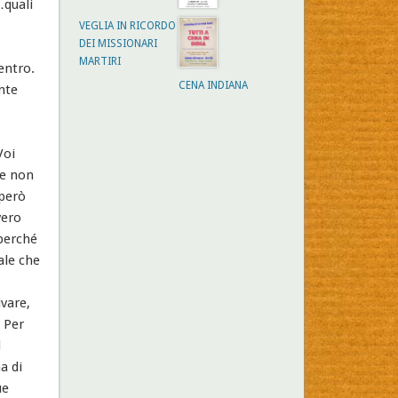
…quali
VEGLIA IN RICORDO
DEI MISSIONARI
MARTIRI
entro.
CENA INDIANA
nte
Voi
he non
 però
vero
 perché
ale che
ivare,
. Per
l
a di
ue