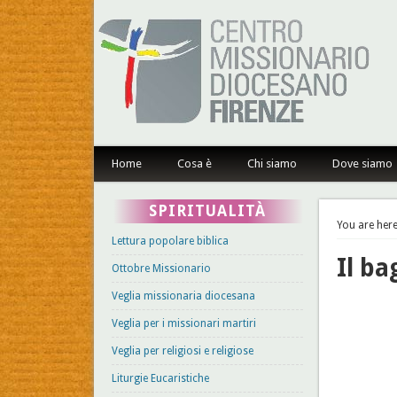
Centro Missionario Dioce
Home
Cosa è
Chi siamo
Dove siamo
SPIRITUALITÀ
You are here
Lettura popolare biblica
Il ba
Ottobre Missionario
Veglia missionaria diocesana
Veglia per i missionari martiri
Veglia per religiosi e religiose
Liturgie Eucaristiche