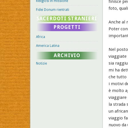
Religiosi in missione
finisce pe
foto, quali
Fidei Donum rientrati
SACERDOTI STRANIERI
Anche al 
PROGETTI
Poter con
important
Africa
America Latina
Nel posto 
ARCHIVIO
viaggiate
sia raggi
Notizie
mi ha det
che tutto 
i motivi d
è molto ag
viaggiare 
la strada 
un african
viaggio fa
nuovo da u