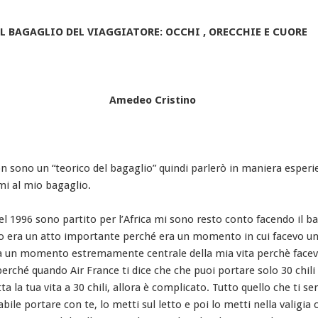
IL BAGAGLIO DEL VIAGGIATORE: OCCHI , ORECCHIE E CUORE
Amedeo Cristino
un “teorico del bagaglio” quindi parlerò in maniera esperie
mi al mio bagaglio.
l 1996 sono partito per l’Africa mi sono resto conto facendo il b
o era un atto importante perché era un momento in cui facevo un 
a un momento estremamente centrale della mia vita perchè face
perché quando Air France ti dice che che puoi portare solo 30 chili 
tta la tua vita a 30 chili, allora è complicato. Tutto quello che ti s
bile portare con te, lo metti sul letto e poi lo metti nella valigia 