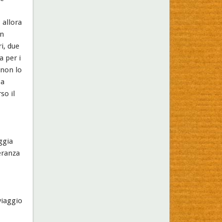
 allora
in
i, due
a per i
 non lo
 a
so il
ggia
peranza
viaggio