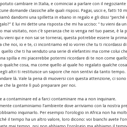
potuto cambiare in Italia, e cominciai a parlare con il negoziante
cune domande classiche alle quali risposi. Pagai, uscii e, fatti 10 m
hiamò dandomi una spilletta in ebano in regalo e gli dissi “perché 
alo?” E lui mi dette una risposta che mi ha ucciso: “ tu vieni da u
o mai visitato, non c’è speranza che io venga nel tuo paese, è la 
tu vieni qui e non sai se tornerai, questa potrebbe essere la prima
a che noi, io e te, ci incontriamo ed io vorrei che tu ti ricordassi d
quello che ti ha venduto una serie di elefantini ma come colui che
una spilla e mi piacerebbe potermi ricordare di te non come quello
o qualche cosa, ma come quello al quale ho regalato qualche cosa
egli altri ti restituisce un sapore che non sentivi da tanto tempo.
andare là. Vale la pena di muoversi con questa attenzione, ci sono 
e che la gente lì può preparare per noi.
e a contaminare ed a farci contaminare ma a non inquinare.
lmente contaminiamo l’ambiente dove arriviamo con la nostra pr
bbiamo inquinarlo. Per esempio l’orologio in Africa non ha molt
hé il tempo ha un altro valore, loro dicono: voi bianchi avete l’o
ete mai tempo, noi non abbiamo l’orologio ma abbiamo il tempo