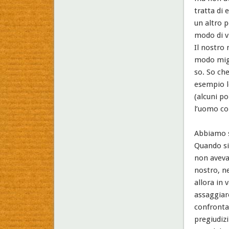
tratta di 
un altro p
modo di vi
Il nostro 
modo migli
so. So che
esempio l
(alcuni po
l’uomo col
Abbiamo s
Quando sia
non aveva
nostro, ne
allora in 
assaggiar
confronta
pregiudiz