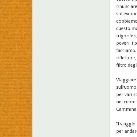
rinunciare
sollevera
dobbiamo c
questo mo
frigorifer
poveri, i 
facciamo. 
riflettere
filtro deg
Viaggiare
sull’uomo,
per vari s
nel cuore 
Cammina, 
Il viaggi
per andare