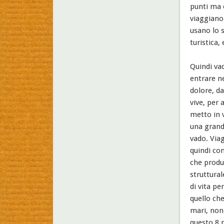
punti ma è
viaggiano 
usano lo 
turistica,
Quindi va
entrare ne
dolore, da
vive, per 
metto in 
una grand
vado. Viag
quindi con
che produc
struttural
di vita pe
quello ch
mari, non
questo 8 p