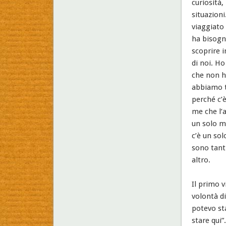
curiosità,
situazion
viaggiato 
ha bisogn
scoprire 
di noi. Ho
che non h
abbiamo tu
perché c’è
me che l’a
un solo mo
c’è un sol
sono tanti
altro.
Il primo v
volontà d
potevo st
stare qui”