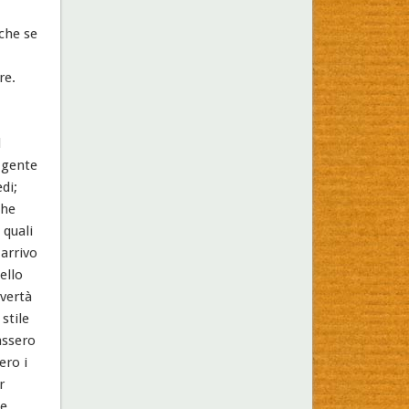
nche se
re.
l
a gente
di;
che
 quali
 arrivo
ello
overtà
stile
assero
ero i
r
 e