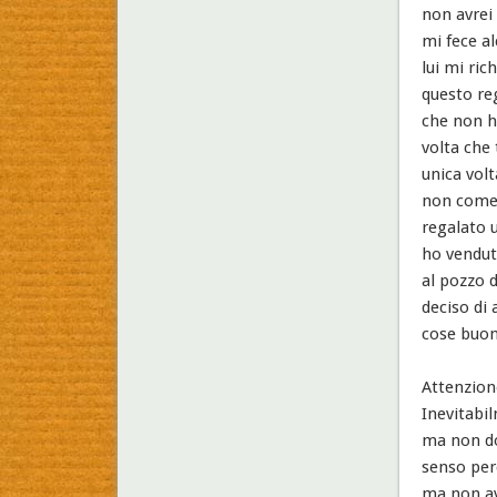
non avrei 
mi fece al
lui mi ric
questo reg
che non h
volta che 
unica volt
non come 
regalato 
ho vendut
al pozzo d
deciso di 
cose buon
Attenzion
Inevitabi
ma non do
senso perc
ma non av