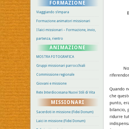
FORMAZIONE
Viaggiando s’impara
Formazione animatori missionari
I laici missionari – Formazione, invio,
partenza, rientro
ANIMAZIONE
MOSTRA FOTOGRAFICA
Gruppi missionari parrocchiali
Non sono 
Commissione regionale
riferendo
Giovani e missione
Quando ne
Rete Interdiocesana Nuovi Stili di Vita
che quest
MISSIONARI
punto, er
bilancio, 
Sacerdoti in missione (Fidei Donum)
ridurre tu
Laici in missione (Fidei Donum)
indispensa