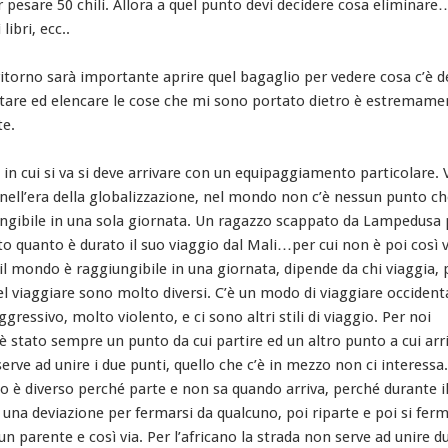
r pesare 50 chili. Allora a quel punto devi decidere cosa eliminare
 libri, ecc..
ritorno sarà importante aprire quel bagaglio per vedere cosa c’è d
tare ed elencare le cose che mi sono portato dietro è estremame
e.
in cui si va si deve arrivare con un equipaggiamento particolare. 
 nell’era della globalizzazione, nel mondo non c’è nessun punto c
ungibile in una sola giornata. Un ragazzo scappato da Lampedusa
to quanto è durato il suo viaggio dal Mali…per cui non è poi così 
il mondo è raggiungibile in una giornata, dipende da chi viaggia,
el viaggiare sono molto diversi. C’è un modo di viaggiare occident
gressivo, molto violento, e ci sono altri stili di viaggio. Per noi
è stato sempre un punto da cui partire ed un altro punto a cui arr
serve ad unire i due punti, quello che c’è in mezzo non ci interessa
o è diverso perché parte e non sa quando arriva, perché durante i
 una deviazione per fermarsi da qualcuno, poi riparte e poi si ferm
n parente e così via. Per l’africano la strada non serve ad unire d