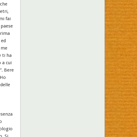
 che
etri,
mi fai
n paese
prima
 ed
i me
 ti ha
 a cui
”. Bere
 Ho
delle
esenza
o
rologio
. Si