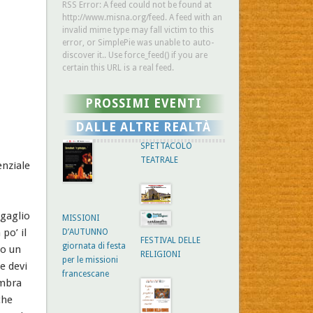
RSS Error: A feed could not be found at
http://www.misna.org/feed. A feed with an
invalid mime type may fall victim to this
error, or SimplePie was unable to auto-
discover it.. Use force_feed() if you are
certain this URL is a real feed.
PROSSIMI EVENTI
DALLE ALTRE REALTÀ
SPETTACOLO
TEATRALE
nziale
agaglio
MISSIONI
po’ il
D’AUTUNNO
FESTIVAL DELLE
giornata di festa
vo un
RELIGIONI
per le missioni
e devi
francescane
embra
che