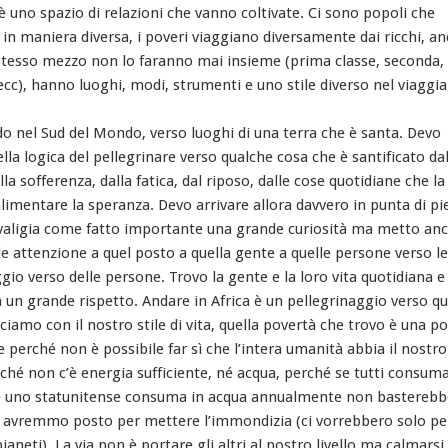
 uno spazio di relazioni che vanno coltivate. Ci sono popoli che
in maniera diversa, i poveri viaggiano diversamente dai ricchi, a
stesso mezzo non lo faranno mai insieme (prima classe, seconda,
 ecc), hanno luoghi, modi, strumenti e uno stile diverso nel viaggia
do nel Sud del Mondo, verso luoghi di una terra che è santa. Devo
lla logica del pellegrinare verso qualche cosa che è santificato da
lla sofferenza, dalla fatica, dal riposo, dalle cose quotidiane che l
alimentare la speranza. Devo arrivare allora davvero in punta di pie
valigia come fatto importante una grande curiosità ma metto an
e attenzione a quel posto a quella gente a quelle persone verso le
gio verso delle persone. Trovo la gente e la loro vita quotidiana e
 un grande rispetto. Andare in Africa è un pellegrinaggio verso qu
iamo con il nostro stile di vita, quella povertà che trovo è una p
e perché non è possibile far sì che l’intera umanità abbia il nostro 
rché non c’è energia sufficiente, né acqua, perché se tutti consum
e uno statunitense consuma in acqua annualmente non basterebb
 avremmo posto per mettere l’immondizia (ci vorrebbero solo pe
ianeti). La via non è portare gli altri al nostro livello ma calmarsi