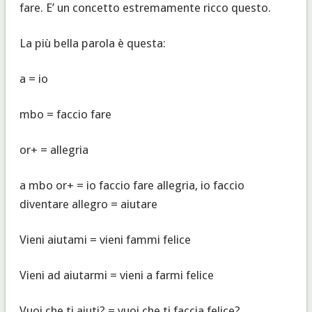
fare. E’ un concetto estremamente ricco questo.
La più bella parola è questa:
a = io
mbo = faccio fare
or+ = allegria
a mbo or+ = io faccio fare allegria, io faccio
diventare allegro = aiutare
Vieni aiutami = vieni fammi felice
Vieni ad aiutarmi = vieni a farmi felice
Vuoi che ti aiuti? = vuoi che ti faccia felice?