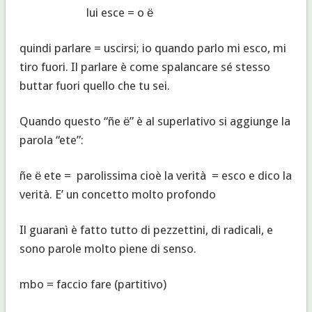
lui esce = o ё
quindi parlare = uscirsi; io quando parlo mi esco, mi
tiro fuori. Il parlare è come spalancare sé stesso
buttar fuori quello che tu sei.
Quando questo “ñe ё” è al superlativo si aggiunge la
parola “ete”:
ñe ё ete = parolissima cioè la verità = esco e dico la
verità. E’ un concetto molto profondo
Il guaranì è fatto tutto di pezzettini, di radicali, e
sono parole molto piene di senso.
mbo = faccio fare (partitivo)