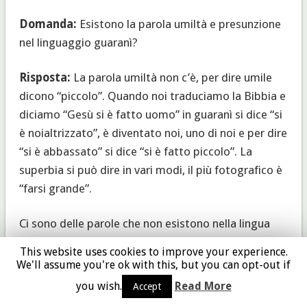
Domanda:
Esistono la parola umiltà e presunzione
nel linguaggio guaranì?
Risposta:
La parola umiltà non c’è, per dire umile
dicono “piccolo”. Quando noi traduciamo la Bibbia e
diciamo “Gesù si è fatto uomo” in guaranì si dice “si
è noialtrizzato”, è diventato noi, uno di noi e per dire
“si è abbassato” si dice “si è fatto piccolo”. La
superbia si può dire in vari modi, il più fotografico è
“farsi grande”.
Ci sono delle parole che non esistono nella lingua
guranì: come prestare, comprare e vendere (le
This website uses cookies to improve your experience.
hanno inventate successivamente), io ti do quello
We'll assume you're ok with this, but you can opt-out if
che ho e tu mi dai quello che puoi.
you wish.
Read More
Accept