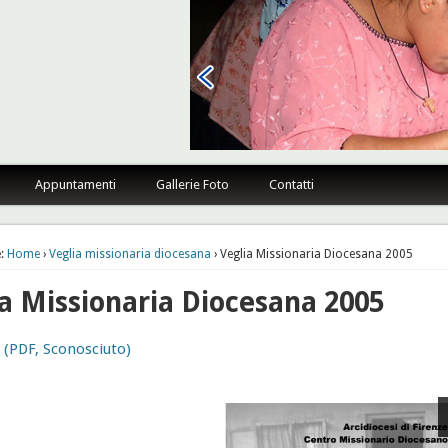
sano Firenze
Appuntamenti
Gallerie Foto
Contatti
:
Home
›
Veglia missionaria diocesana
› Veglia Missionaria Diocesana 2005
ia Missionaria Diocesana 2005
(PDF, Sconosciuto)