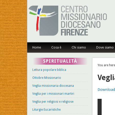
Centro Missionario Dioce
Home
Cosa è
Chi siamo
Dove siamo
SPIRITUALITÀ
You are here
Lettura popolare biblica
Vegl
Ottobre Missionario
Veglia missionaria diocesana
Download 
Veglia per i missionari martiri
Veglia per religiosi e religiose
Liturgie Eucaristiche