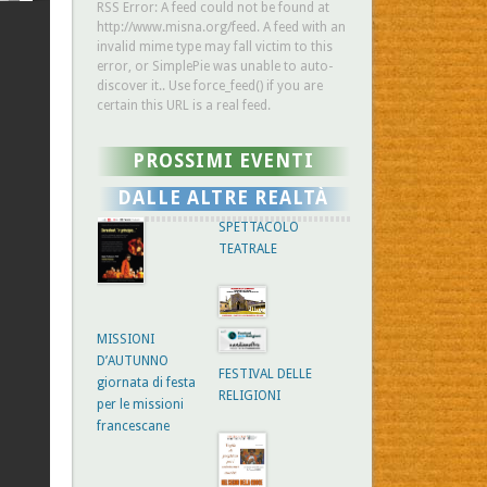
RSS Error: A feed could not be found at
http://www.misna.org/feed. A feed with an
invalid mime type may fall victim to this
error, or SimplePie was unable to auto-
discover it.. Use force_feed() if you are
certain this URL is a real feed.
PROSSIMI EVENTI
DALLE ALTRE REALTÀ
SPETTACOLO
TEATRALE
MISSIONI
D’AUTUNNO
FESTIVAL DELLE
giornata di festa
RELIGIONI
per le missioni
francescane