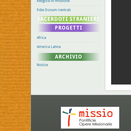
Religiosi in missione
Fidei Donum rientrati
SACERDOTI STRANIERI
PROGETTI
Africa
America Latina
ARCHIVIO
Notizie