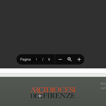
RSS
out 