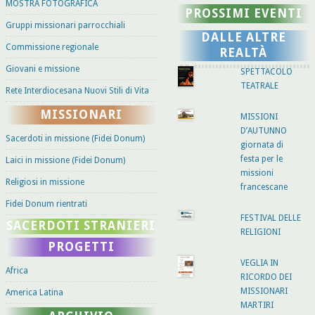
MOSTRA FOTOGRAFICA
PROSSIMI EVENTI
Gruppi missionari parrocchiali
DALLE ALTRE
Commissione regionale
REALTÀ
Giovani e missione
SPETTACOLO
TEATRALE
Rete Interdiocesana Nuovi Stili di Vita
MISSIONARI
MISSIONI
D’AUTUNNO
Sacerdoti in missione (Fidei Donum)
giornata di
festa per le
Laici in missione (Fidei Donum)
missioni
Religiosi in missione
francescane
Fidei Donum rientrati
FESTIVAL DELLE
SACERDOTI STRANIERI
RELIGIONI
PROGETTI
VEGLIA IN
Africa
RICORDO DEI
MISSIONARI
America Latina
MARTIRI