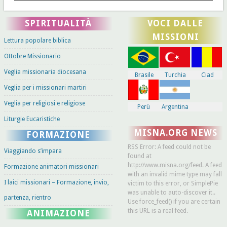
SPIRITUALITÀ
VOCI DALLE
MISSIONI
Lettura popolare biblica
Ottobre Missionario
Veglia missionaria diocesana
Brasile
Turchia
Ciad
Veglia per i missionari martiri
Veglia per religiosi e religiose
Perù
Argentina
Liturgie Eucaristiche
MISNA.ORG NEWS
FORMAZIONE
RSS Error: A feed could not be
Viaggiando s’impara
found at
http://www.misna.org/feed. A feed
Formazione animatori missionari
with an invalid mime type may fall
I laici missionari – Formazione, invio,
victim to this error, or SimplePie
was unable to auto-discover it..
partenza, rientro
Use force_feed() if you are certain
this URL is a real feed.
ANIMAZIONE