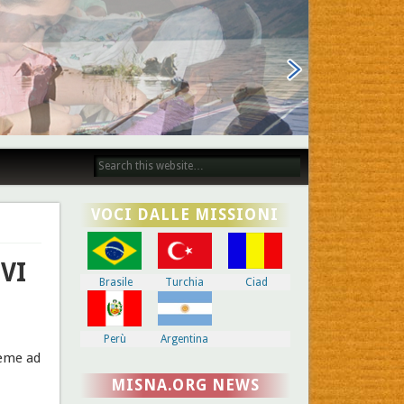
VOCI DALLE MISSIONI
VI
Brasile
Turchia
Ciad
Perù
Argentina
ieme ad
MISNA.ORG NEWS