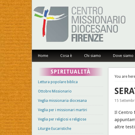
Centro Missionario Dioce
Home
Cosa è
Chi siamo
Dove siamo
SPIRITUALITÀ
You are here
Lettura popolare biblica
SERA
Ottobre Missionario
Veglia missionaria diocesana
15 Settembr
Veglia per i missionari martiri
Il Centro 
appuntame
Veglia per religiosi e religiose
altre test
Liturgie Eucaristiche