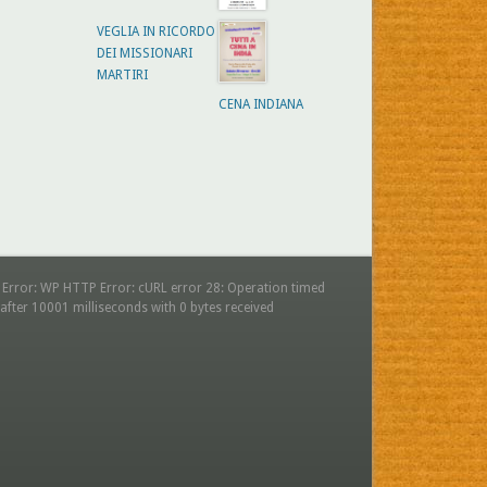
VEGLIA IN RICORDO
DEI MISSIONARI
MARTIRI
CENA INDIANA
 Error: WP HTTP Error: cURL error 28: Operation timed
after 10001 milliseconds with 0 bytes received