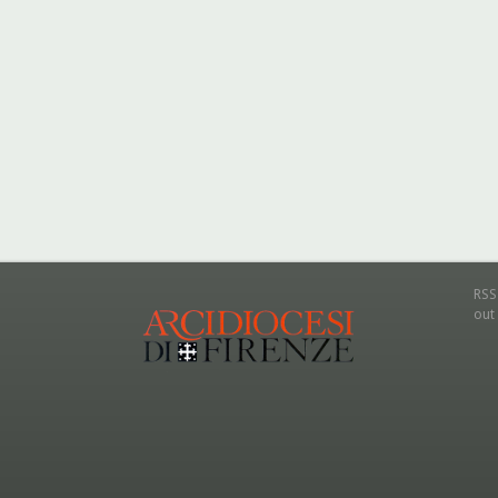
RSS
out 