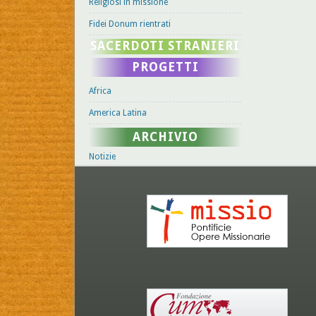
Religiosi in missione
Fidei Donum rientrati
SACERDOTI STRANIERI
PROGETTI
Africa
America Latina
ARCHIVIO
Notizie