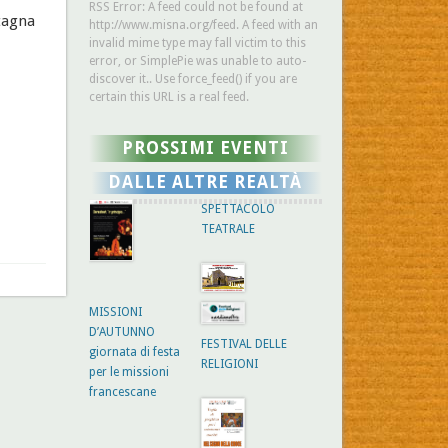
RSS Error: A feed could not be found at
etagna
http://www.misna.org/feed. A feed with an
invalid mime type may fall victim to this
error, or SimplePie was unable to auto-
discover it.. Use force_feed() if you are
certain this URL is a real feed.
PROSSIMI EVENTI
DALLE ALTRE REALTÀ
SPETTACOLO
TEATRALE
MISSIONI
D’AUTUNNO
FESTIVAL DELLE
giornata di festa
RELIGIONI
per le missioni
francescane