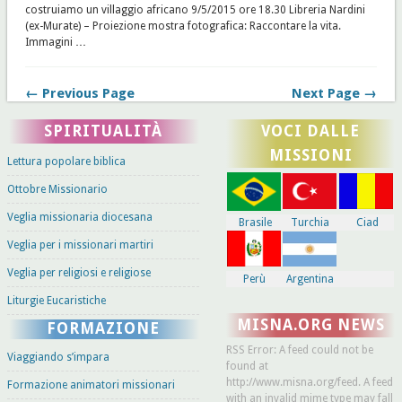
costruiamo un villaggio africano 9/5/2015 ore 18.30 Libreria Nardini
(ex-Murate) – Proiezione mostra fotografica: Raccontare la vita.
Immagini …
← Previous Page
Next Page →
SPIRITUALITÀ
VOCI DALLE
MISSIONI
Lettura popolare biblica
Ottobre Missionario
Veglia missionaria diocesana
Brasile
Turchia
Ciad
Veglia per i missionari martiri
Veglia per religiosi e religiose
Perù
Argentina
Liturgie Eucaristiche
MISNA.ORG NEWS
FORMAZIONE
RSS Error: A feed could not be
Viaggiando s’impara
found at
http://www.misna.org/feed. A feed
Formazione animatori missionari
with an invalid mime type may fall