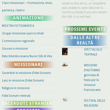
I laici missionari – Formazione, invio,
victim to this error, or SimplePie
was unable to auto-discover it..
partenza, rientro
Use force_feed() if you are certain
this URL is a real feed.
ANIMAZIONE
MOSTRA FOTOGRAFICA
PROSSIMI EVENTI
Gruppi missionari parrocchiali
DALLE ALTRE
Commissione regionale
REALTÀ
Giovani e missione
SPETTACOLO
TEATRALE
Rete Interdiocesana Nuovi Stili di Vita
MISSIONARI
MISSIONI
D’AUTUNNO
Sacerdoti in missione (Fidei Donum)
giornata di
festa per le
Laici in missione (Fidei Donum)
missioni
Religiosi in missione
francescane
Fidei Donum rientrati
FESTIVAL DELLE
SACERDOTI STRANIERI
RELIGIONI