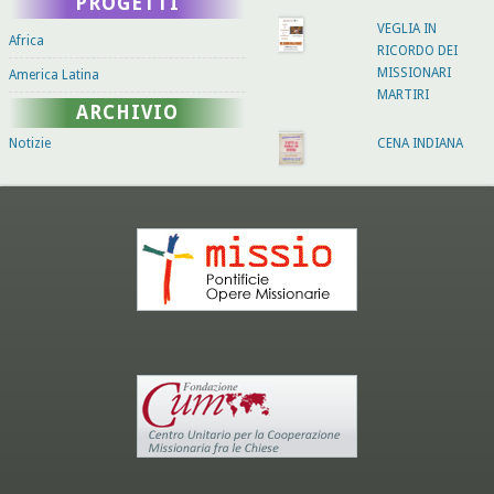
PROGETTI
VEGLIA IN
Africa
RICORDO DEI
MISSIONARI
America Latina
MARTIRI
ARCHIVIO
Notizie
CENA INDIANA