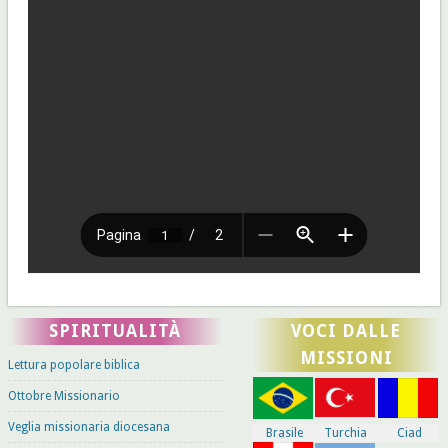
SPIRITUALITÀ
VOCI DALLE
MISSIONI
Lettura popolare biblica
Ottobre Missionario
Veglia missionaria diocesana
Brasile
Turchia
Ciad