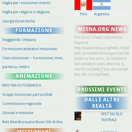
Veglia per i missionari martiri
Veglia per religiosi e religiose
Perù
Argentina
Liturgie Eucaristiche
MISNA.ORG NEWS
FORMAZIONE
RSS Error: A feed could not be
Viaggiando s’impara
found at
http://www.misna.org/feed. A feed
Formazione animatori missionari
with an invalid mime type may fall
I laici missionari – Formazione, invio,
victim to this error, or SimplePie
was unable to auto-discover it..
partenza, rientro
Use force_feed() if you are certain
this URL is a real feed.
ANIMAZIONE
MOSTRA FOTOGRAFICA
PROSSIMI EVENTI
Gruppi missionari parrocchiali
DALLE ALTRE
Commissione regionale
REALTÀ
Giovani e missione
SPETTACOLO
TEATRALE
Rete Interdiocesana Nuovi Stili di Vita
MISSIONARI