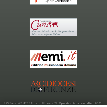
RSS Error: WP HTTP Error: cURL error 28: Operation timed out after 10001