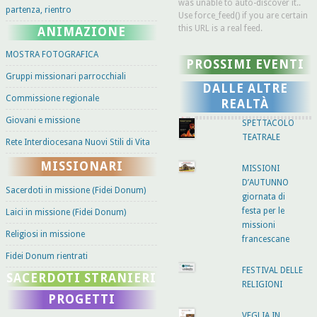
was unable to auto-discover it..
partenza, rientro
Use force_feed() if you are certain
this URL is a real feed.
ANIMAZIONE
MOSTRA FOTOGRAFICA
PROSSIMI EVENTI
Gruppi missionari parrocchiali
DALLE ALTRE
Commissione regionale
REALTÀ
Giovani e missione
SPETTACOLO
TEATRALE
Rete Interdiocesana Nuovi Stili di Vita
MISSIONARI
MISSIONI
D’AUTUNNO
Sacerdoti in missione (Fidei Donum)
giornata di
festa per le
Laici in missione (Fidei Donum)
missioni
Religiosi in missione
francescane
Fidei Donum rientrati
FESTIVAL DELLE
SACERDOTI STRANIERI
RELIGIONI
PROGETTI
VEGLIA IN