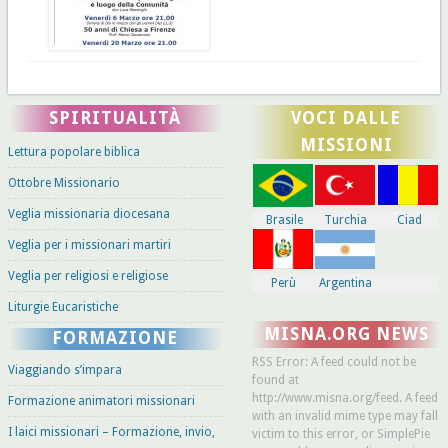
SPIRITUALITÀ
VOCI DALLE
MISSIONI
Lettura popolare biblica
Ottobre Missionario
Veglia missionaria diocesana
Brasile
Turchia
Ciad
Veglia per i missionari martiri
Veglia per religiosi e religiose
Perù
Argentina
Liturgie Eucaristiche
MISNA.ORG NEWS
FORMAZIONE
RSS Error: A feed could not be
Viaggiando s’impara
found at
http://www.misna.org/feed. A feed
Formazione animatori missionari
with an invalid mime type may fall
I laici missionari – Formazione, invio,
victim to this error, or SimplePie