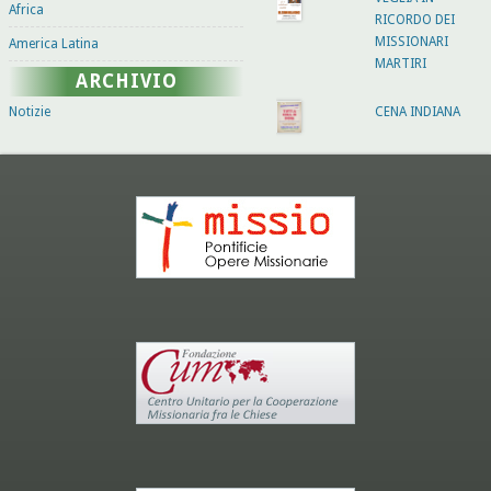
Africa
RICORDO DEI
MISSIONARI
America Latina
MARTIRI
ARCHIVIO
Notizie
CENA INDIANA