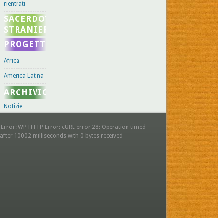
rientrati
SACERDOTI
STRANIERI
PROGETTI
Africa
America Latina
ARCHIVIO
Notizie
 Error: WP HTTP Error: cURL error 28: Operation timed
after 10002 milliseconds with 0 bytes received