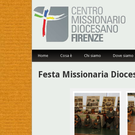
Centro Missionario Dioce
Home
Cosa è
Chi siamo
Dove siamo
Festa Missionaria Dioce