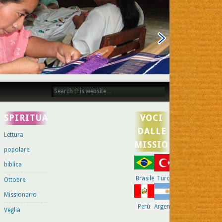
SPIRITUALITÀ
VOCI
DALLE
Lettura
MISSIONI
popolare
biblica
Brasile
Turchia
Ciad
Ottobre
Missionario
Perù
Argentina
Veglia