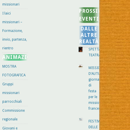
missionari
PROSSIMI
I laici
EVENTI
missionari –
DALLE
Formazione,
ALTRE
invio, partenza,
REALTÀ
rientro
SPETTACOLO
TEATRALE
ANIMAZIONE
MOSTRA
MISSIONI
D’AUTUNNO
FOTOGRAFICA
giornata
Gruppi
di
festa
missionari
per le
parrocchiali
missioni
francescane
Commissione
regionale
FESTIVAL
DELLE
Giovani e