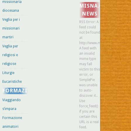
missionaria
MISNA.ORG
diocesana
NEWS
Veglia per i
RSS Error: A
feed could
missionari
not be found
martiri
at
http://www.misna.org/feed.
Veglia per
A feed with
an invalid
religiosi e
mime type
religiose
may fall
victim to this
Liturgie
error, or
SimplePie
Eucaristiche
was unable
FORMAZIONE
to auto-
discover it..
Viaggiando
Use
force_feed()
s’impara
if you are
certain this
Formazione
URL is a real
animatori
feed.