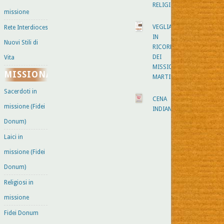
RELIGIONI
missione
VEGLIA
Rete Interdiocesana
IN
Nuovi Stili di
RICORDO
DEI
Vita
MISSIONARI
MISSIONARI
MARTIRI
Sacerdoti in
CENA
missione (Fidei
INDIANA
Donum)
Laici in
missione (Fidei
Donum)
Religiosi in
missione
Fidei Donum