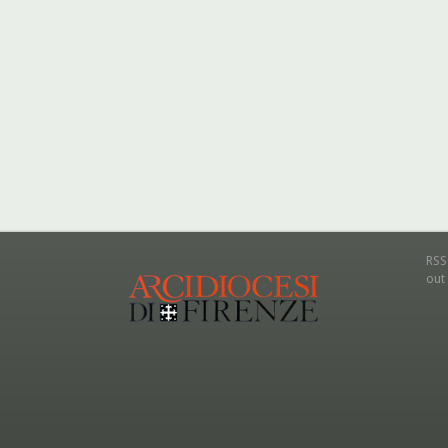
RSS
out 