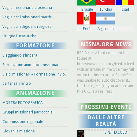
Veglia missionaria diocesana
Brasile
Turchia
Ciad
Veglia per i missionari martiri
Veglia per religiosi e religiose
Perù
Argentina
Liturgie Eucaristiche
MISNA.ORG NEWS
FORMAZIONE
RSS Error: A feed could not be
Viaggiando s’impara
found at
http://www.misna.org/feed. A feed
Formazione animatori missionari
with an invalid mime type may fall
I laici missionari – Formazione, invio,
victim to this error, or SimplePie
was unable to auto-discover it..
partenza, rientro
Use force_feed() if you are certain
this URL is a real feed.
ANIMAZIONE
MOSTRA FOTOGRAFICA
PROSSIMI EVENTI
Gruppi missionari parrocchiali
DALLE ALTRE
Commissione regionale
REALTÀ
Giovani e missione
SPETTACOLO