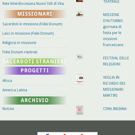
TEATRALE
Rete Interdiocesana Nuovi Stili di Vita
MISSIONARI
MISSIONI
D’AUTUNNO
Sacerdoti in missione (Fidei Donum)
giornata di
festa per le
Laici in missione (Fidei Donum)
missioni
Religiosi in missione
francescane
Fidei Donum rientrati
FESTIVAL DELLE
SACERDOTI STRANIERI
RELIGIONI
PROGETTI
VEGLIA IN
Africa
RICORDO DEI
MISSIONARI
America Latina
MARTIRI
ARCHIVIO
Notizie
CENA INDIANA