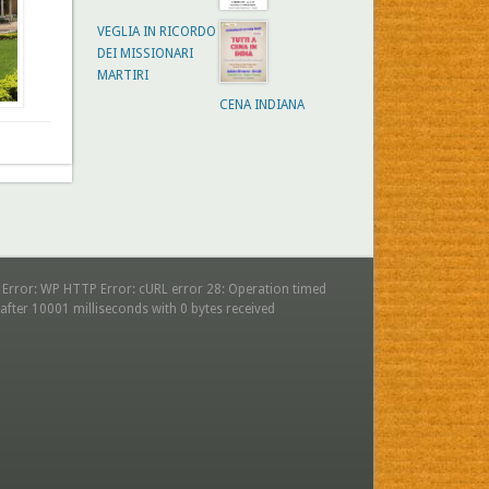
VEGLIA IN RICORDO
DEI MISSIONARI
MARTIRI
CENA INDIANA
 Error: WP HTTP Error: cURL error 28: Operation timed
after 10001 milliseconds with 0 bytes received