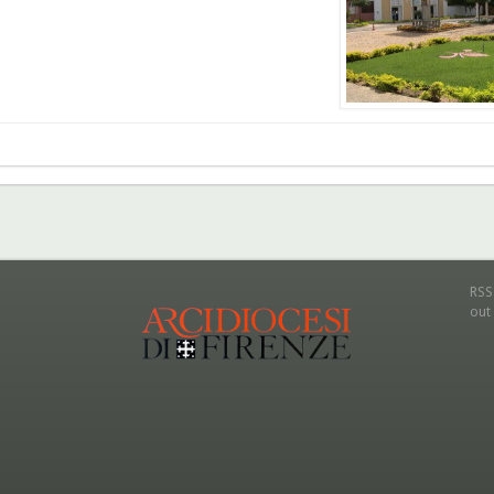
RSS
out 