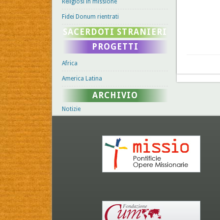
Religiosi in missione
Fidei Donum rientrati
SACERDOTI STRANIERI
PROGETTI
Africa
America Latina
ARCHIVIO
Notizie