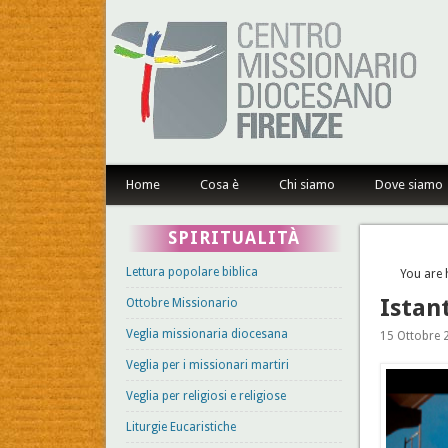
Centro Missionario Dioce
Home
Cosa è
Chi siamo
Dove siamo
SPIRITUALITÀ
Lettura popolare biblica
You are 
Istan
Ottobre Missionario
Veglia missionaria diocesana
15 Ottobre 2
Veglia per i missionari martiri
Veglia per religiosi e religiose
Liturgie Eucaristiche