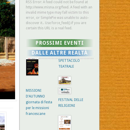
RSS Error: A feed could not be found at
http://www.misna.org/feed. A feed with an
invalid mime type may fall victim to this
error, or SimplePie was unable to auto-
discover it.. Use force_feed() if you are
certain this URL is a real feed.
PROSSIMI EVENTI
DALLE ALTRE REALTÀ
SPETTACOLO
TEATRALE
MISSIONI
D’AUTUNNO
FESTIVAL DELLE
giornata di festa
RELIGIONI
per le missioni
francescane