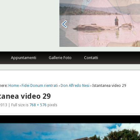
sano Firenze
Appuntamenti
Gallerie Foto
Contatti
here:
Home
›
Fidei Donum rientrati
›
Don Alfredo Nesi
› Istantanea video 29
tanea video 29
013 | Full size is
768 × 576
pixels