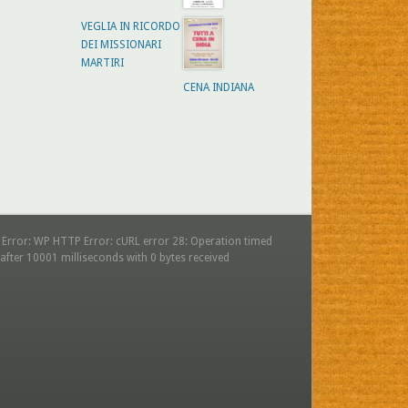
VEGLIA IN RICORDO
DEI MISSIONARI
MARTIRI
CENA INDIANA
 Error: WP HTTP Error: cURL error 28: Operation timed
after 10001 milliseconds with 0 bytes received