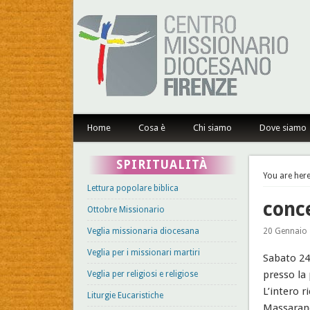
Centro Missionario Dioce
Home
Cosa è
Chi siamo
Dove siamo
SPIRITUALITÀ
You are here
Lettura popolare biblica
conc
Ottobre Missionario
Veglia missionaria diocesana
20 Gennaio 
Veglia per i missionari martiri
Sabato 24
presso la 
Veglia per religiosi e religiose
L’intero r
Liturgie Eucaristiche
Massarand