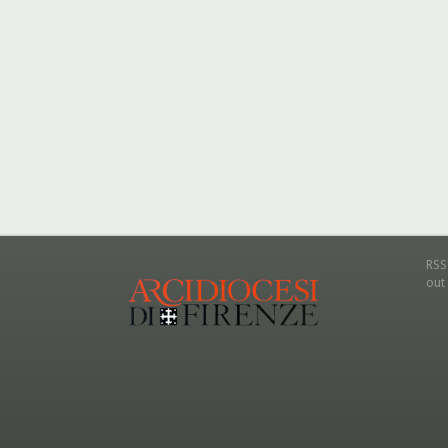
RSS
out 