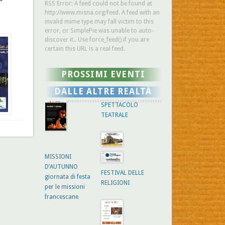
RSS Error: A feed could not be found at
http://www.misna.org/feed. A feed with an
invalid mime type may fall victim to this
error, or SimplePie was unable to auto-
discover it.. Use force_feed() if you are
certain this URL is a real feed.
PROSSIMI EVENTI
DALLE ALTRE REALTÀ
SPETTACOLO
TEATRALE
MISSIONI
D’AUTUNNO
FESTIVAL DELLE
giornata di festa
RELIGIONI
per le missioni
francescane