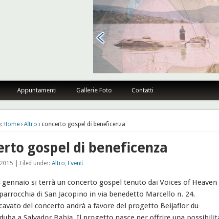
sano Firenze
Appuntamenti
Gallerie Foto
Contatti
:
Home
›
Altro
› concerto gospel di beneficenza
erto gospel di beneficenza
2015 | Filed under:
Altro
,
Eventi
 gennaio si terrà un concerto gospel tenuto dai Voices of Heaven
parrocchia di San Jacopino in via benedetto Marcello n. 24.
icavato del concerto andrà a favore del progetto Beijaflor du
uba a Salvador Bahia. Il progetto nasce per offrire una possibilit