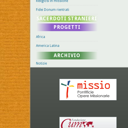
Religiosi in missione
Fidei Donum rientrati
SACERDOTI STRANIERI
PROGETTI
Africa
America Latina
ARCHIVIO
Notizie