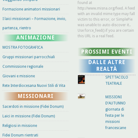
found at
http://www.misna.org/feed. A feed
Formazione animatori missionari
with an invalid mime type may fall
I laici missionari – Formazione, invio,
victim to this error, or SimplePie
was unable to auto-discover it..
partenza, rientro
Use force_feed() if you are certain
this URL is a real feed.
ANIMAZIONE
MOSTRA FOTOGRAFICA
PROSSIMI EVENTI
Gruppi missionari parrocchiali
DALLE ALTRE
Commissione regionale
REALTÀ
Giovani e missione
SPETTACOLO
TEATRALE
Rete Interdiocesana Nuovi Stili di Vita
MISSIONARI
MISSIONI
D’AUTUNNO
Sacerdoti in missione (Fidei Donum)
giornata di
festa per le
Laici in missione (Fidei Donum)
missioni
Religiosi in missione
francescane
Fidei Donum rientrati