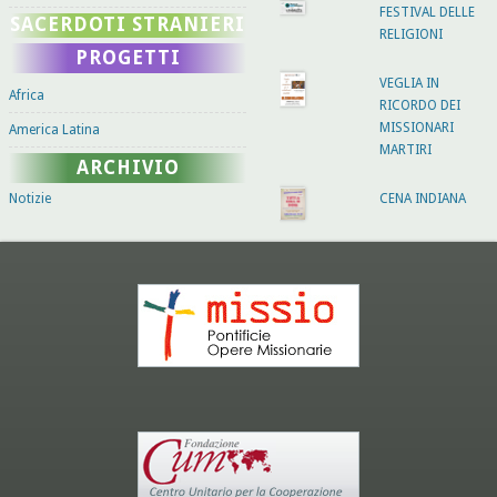
FESTIVAL DELLE
SACERDOTI STRANIERI
RELIGIONI
PROGETTI
VEGLIA IN
Africa
RICORDO DEI
MISSIONARI
America Latina
MARTIRI
ARCHIVIO
Notizie
CENA INDIANA