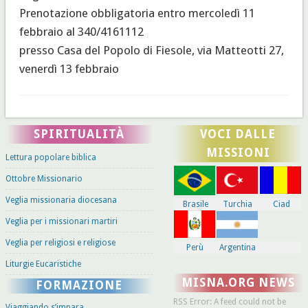
Prenotazione obbligatoria entro mercoledì 11
febbraio al 340/4161112
presso Casa del Popolo di Fiesole, via Matteotti 27,
venerdì 13 febbraio
SPIRITUALITÀ
VOCI DALLE
MISSIONI
Lettura popolare biblica
Ottobre Missionario
Veglia missionaria diocesana
Brasile
Turchia
Ciad
Veglia per i missionari martiri
Veglia per religiosi e religiose
Perù
Argentina
Liturgie Eucaristiche
MISNA.ORG NEWS
FORMAZIONE
RSS Error: A feed could not be
Viaggiando s’impara