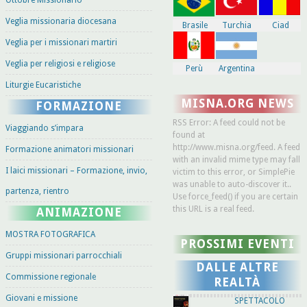
Ottobre Missionario
Veglia missionaria diocesana
Brasile
Turchia
Ciad
Veglia per i missionari martiri
Veglia per religiosi e religiose
Perù
Argentina
Liturgie Eucaristiche
MISNA.ORG NEWS
FORMAZIONE
RSS Error: A feed could not be
Viaggiando s’impara
found at
http://www.misna.org/feed. A feed
Formazione animatori missionari
with an invalid mime type may fall
I laici missionari – Formazione, invio,
victim to this error, or SimplePie
was unable to auto-discover it..
partenza, rientro
Use force_feed() if you are certain
this URL is a real feed.
ANIMAZIONE
MOSTRA FOTOGRAFICA
PROSSIMI EVENTI
Gruppi missionari parrocchiali
DALLE ALTRE
Commissione regionale
REALTÀ
Giovani e missione
SPETTACOLO