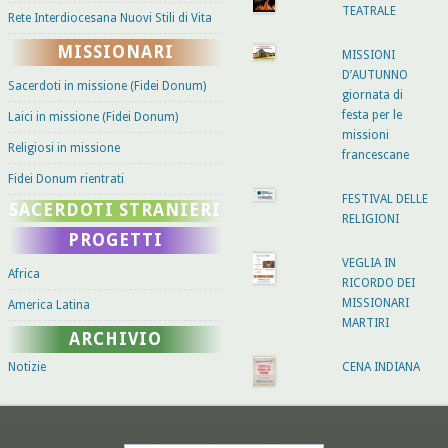
TEATRALE
Rete Interdiocesana Nuovi Stili di Vita
MISSIONARI
MISSIONI
D’AUTUNNO
Sacerdoti in missione (Fidei Donum)
giornata di
festa per le
Laici in missione (Fidei Donum)
missioni
Religiosi in missione
francescane
Fidei Donum rientrati
FESTIVAL DELLE
SACERDOTI STRANIERI
RELIGIONI
PROGETTI
VEGLIA IN
Africa
RICORDO DEI
MISSIONARI
America Latina
MARTIRI
ARCHIVIO
Notizie
CENA INDIANA